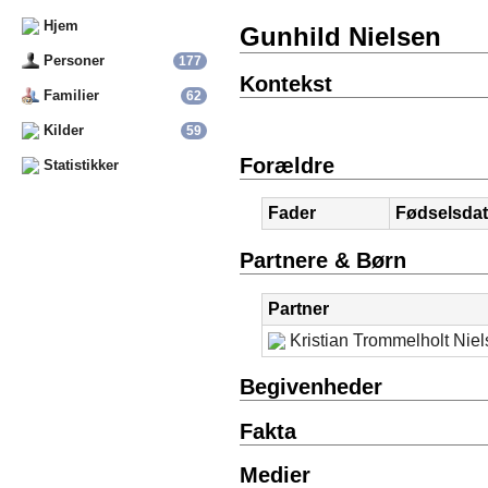
Hjem
Gunhild Nielsen
Personer
177
Kontekst
Familier
62
Kilder
59
Forældre
Statistikker
Fader
Fødselsda
Partnere & Børn
Partner
Kristian Trommelholt Nie
Begivenheder
Fakta
Medier