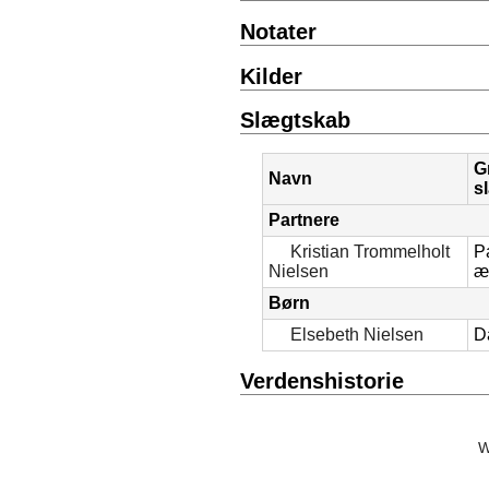
Notater
Kilder
Slægtskab
G
Navn
s
Partnere
Kristian Trommelholt
Pa
Nielsen
æ
Børn
Elsebeth Nielsen
D
Verdenshistorie
W