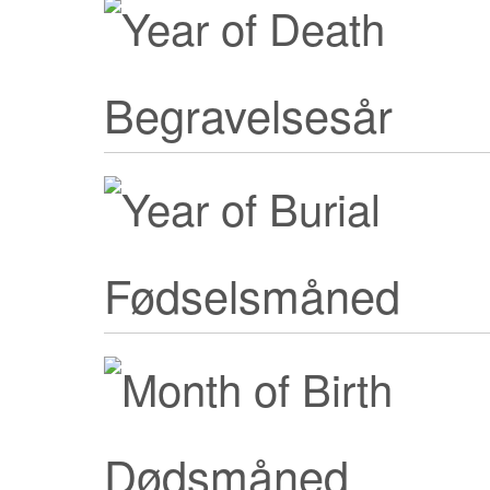
Begravelsesår
Fødselsmåned
Dødsmåned