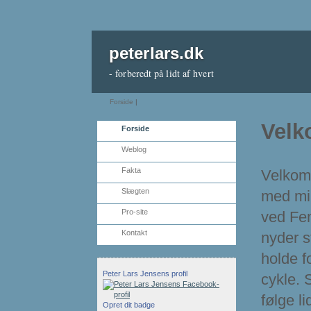
peterlars.dk
- forberedt på lidt af hvert
Forside
|
Vel
Forside
Weblog
Fakta
Velkom
Slægten
med min
Pro-site
ved Fem
Kontakt
nyder s
holde f
Peter Lars Jensens profil
cykle. 
følge li
Opret dit badge