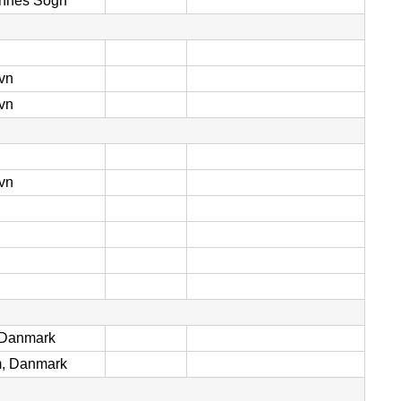
annes Sogn
vn
vn
vn
, Danmark
, Danmark