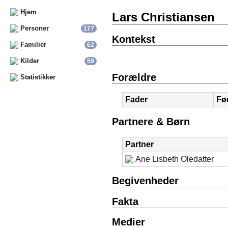
Hjem
Lars Christiansen
Personer
177
Kontekst
Familier
62
Kilder
59
Forældre
Statistikker
Fader
Fø
Partnere & Børn
Partner
Ane Lisbeth Oledatter
Begivenheder
Fakta
Medier