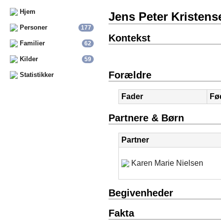
Hjem
Jens Peter Kristen
Personer
177
Kontekst
Familier
62
Kilder
59
Forældre
Statistikker
Fader
Fø
Partnere & Børn
Partner
Karen Marie Nielsen
Begivenheder
Fakta