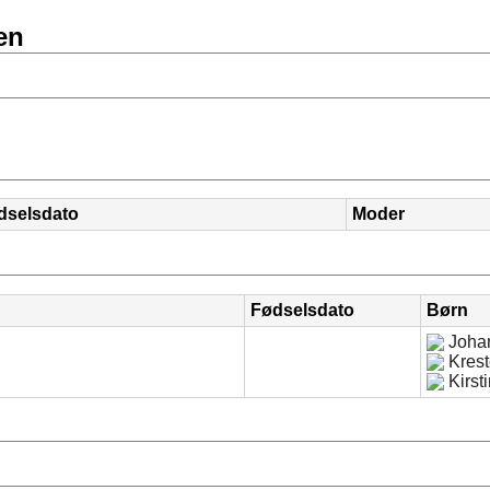
sen
dselsdato
Moder
Fødselsdato
Børn
Johan
Krest
Kirst