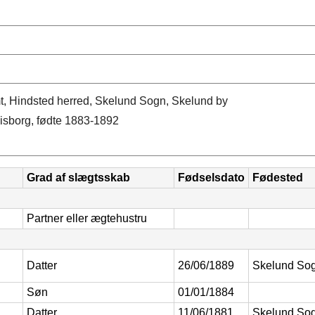
t, Hindsted herred, Skelund Sogn, Skelund by
isborg, fødte 1883-1892
Grad af slægtsskab
Fødselsdato
Fødested
Partner eller ægtehustru
Datter
26/06/1889
Skelund So
Søn
01/01/1884
Datter
11/06/1881
Skelund So