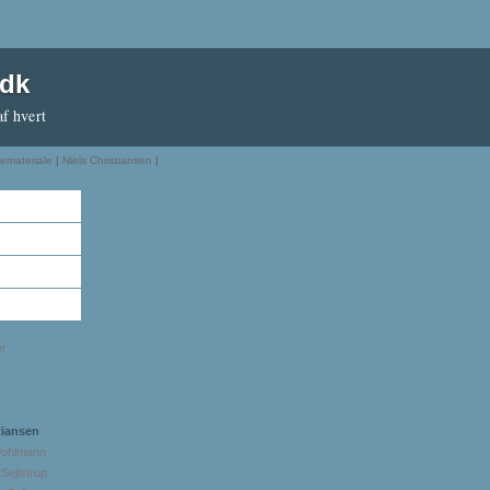
.dk
af hvert
demateriale
|
Niels Christiansen
|
er
tiansen
Pohlmann
 Sejlstrup