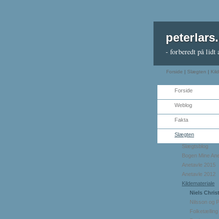
peterlars
- forberedt på lidt 
Forside
|
Slægten
|
Kil
Forside
Weblog
Fakta
Slægten
Slægtsblog
Bogen Mine An
Anetavle 2015
Anetavle 2012
Kildemateriale
Niels Chris
Nilsson og 
Folketælling