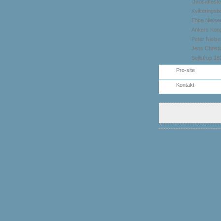
Dødsattester
Kvitterings
Ebba Nielse
Ankers Kon
Peter Nielse
Jens Christi
Sejlstrup 1
Pro-site
Kontakt