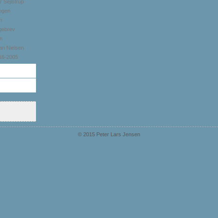
 Sejlstrup
bogen
n
gebrev
n
an Nielsen
816-2005
© 2015 Peter Lars Jensen