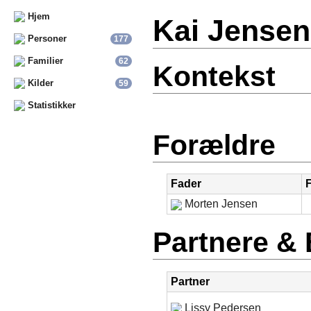
Hjem
Kai Jense
Personer
177
Familier
62
Kontekst
Kilder
59
Statistikker
Forældre
Fader
Morten Jensen
Partnere &
Partner
Lissy Pedersen