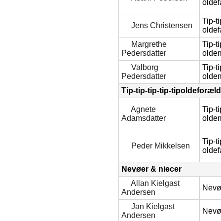
oldef
Tip-ti
Jens Christensen
oldef
Margrethe
Tip-ti
Pedersdatter
olde
Valborg
Tip-ti
Pedersdatter
olde
Tip-tip-tip-tip-tipoldeforæl
Agnete
Tip-ti
Adamsdatter
olde
Tip-ti
Peder Mikkelsen
oldef
Nevøer & niecer
Allan Kielgast
Nev
Andersen
Jan Kielgast
Nev
Andersen