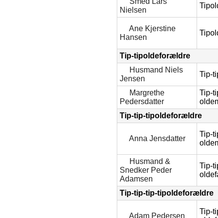
Smed Lars
Tipol
Nielsen
Ane Kjerstine
Tipo
Hansen
Tip-tipoldeforældre
Husmand Niels
Tip-t
Jensen
Margrethe
Tip-ti
Pedersdatter
olde
Tip-tip-tipoldeforældre
Tip-ti
Anna Jensdatter
olde
Husmand &
Tip-ti
Snedker Peder
oldef
Adamsen
Tip-tip-tip-tipoldeforældre
Tip-ti
Adam Pedersen