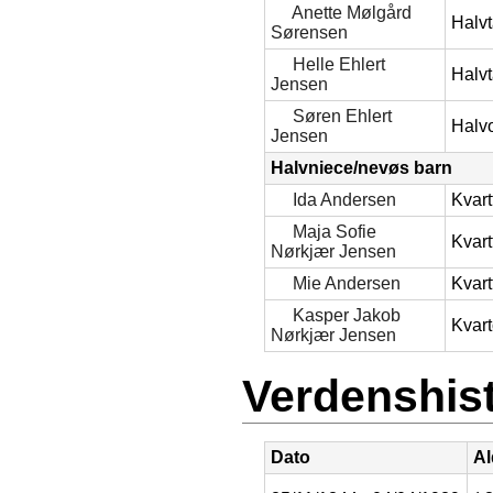
Anette Mølgård
Halvt
Sørensen
Helle Ehlert
Halvt
Jensen
Søren Ehlert
Halv
Jensen
Halvniece/nevøs barn
Ida Andersen
Kvart
Maja Sofie
Kvart
Nørkjær Jensen
Mie Andersen
Kvart
Kasper Jakob
Kvart
Nørkjær Jensen
Verdenshist
Dato
Al