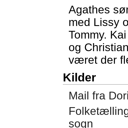
Agathes søn
med Lissy o
Tommy. Kai
og Christian
været der f
Kilder
Mail fra Do
Folketællin
sogn