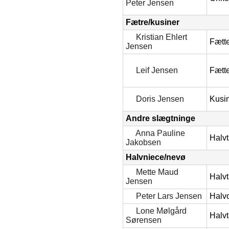
Peter Jensen
Fætre/kusiner
Kristian Ehlert
Fætt
Jensen
Leif Jensen
Fætt
Doris Jensen
Kusi
Andre slægtninge
Anna Pauline
Halvt
Jakobsen
Halvniece/nevø
Mette Maud
Halvt
Jensen
Peter Lars Jensen
Halv
Lone Mølgård
Halvt
Sørensen