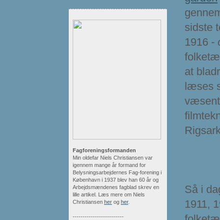
gennem 
sidste 
1916 -
folketæ
at blad
læses s
væsentl
filmtek
Rigsark
Fagforeningsformanden
Min oldefar Niels Christiansen var
igennem mange år formand for
Belysningsarbejdernes Fag-forening i
København i 1937 blev han 60 år og
Så i da
Arbejdsmændenes fagblad skrev en
lille artikel. Læs mere om Niels
1911, 1
Christiansen
her
og
her
.
folketæ
--------------------------