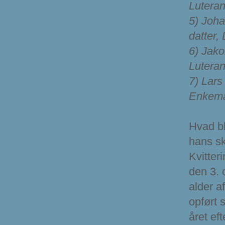
Luteran
5) Joha
datter, 
6) Jako
Luteran,
7) Lars
Enkeman
Hvad bl
hans sk
Kvitter
den 3. 
alder a
opført 
året eft