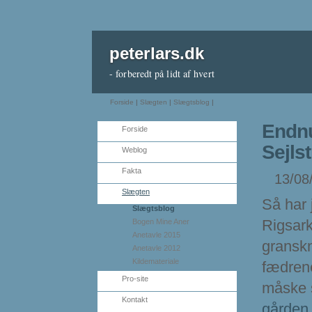
peterlars.dk
- forberedt på lidt af hvert
Forside
|
Slægten
|
Slægtsblog
|
Endnu
Forside
Sejls
Weblog
Fakta
13/08/
Slægten
Så har 
Slægtsblog
Rigsark
Bogen Mine Aner
Anetavle 2015
granskn
Anetavle 2012
Kildemateriale
fædrene
Pro-site
måske s
Kontakt
gården