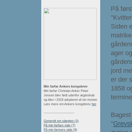
På først
"Kvitte
Siden e
matrike
gårdens
ager og
gårdens
jord me
er der 
Min farfar Ankers kongebrev
1858 og
Min farfar Christian Anker Peter
Jensen blev født udenfor ægteskab
termine
og blev i 1918 adopteret af sin moster.
Læs mere om Ankers kongebrev
her
.
--------------------------
Bagest 
Generelt om slægten (3)
"
Grevs
På min farfars side (7)
På min farmors side (9)