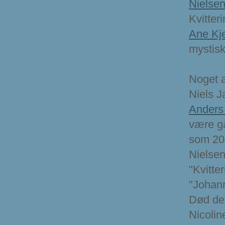
Nielse
Kvitte
Ane Kj
mystisk
Noget a
Niels 
Anders
være gå
som 20-
Nielsen
"Kvitte
"Johann
Død de
Nicolin