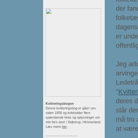
der fan
folketæ
dagens 
er unde
offentli
Jeg arb
arvinge
Ledetr
"
Kvitte
deres d
Kvitteringsbogen
Denne kvitteringsbog er gået i arv
står de
siden 1858 og indeholder flere
spændende hints og oplysninger om
må tro 
min fars aner i Sejlstrup, Himmerland.
Læs mere
her
.
at være 
--------------------------