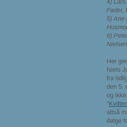
4) Lars
Fader, 
5) Ane 
Husmod
6) Pete
Nielsen
Her gen
Niels J
fra tidl
den 5. 
og ikke
"
Kvitte
altså m
ifølge 