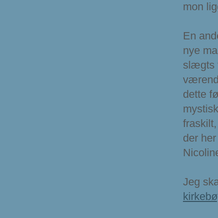
mon lig
En ande
nye man
slægts 
værende
dette f
mystisk
fraskil
der her
Nicolin
Jeg skal
kirkeb