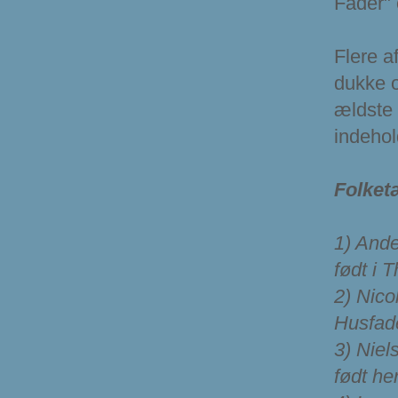
Fader" 
Flere a
dukke o
ældste 
indehol
Folket
1) Ande
født i 
2) Nicol
Husfade
3) Niel
født he