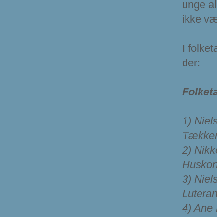
unge al
ikke væ
I folket
der:
Folket
1) Niel
Tækkema
2) Nikk
Huskone
3) Niel
Luteran,
4) Ane 