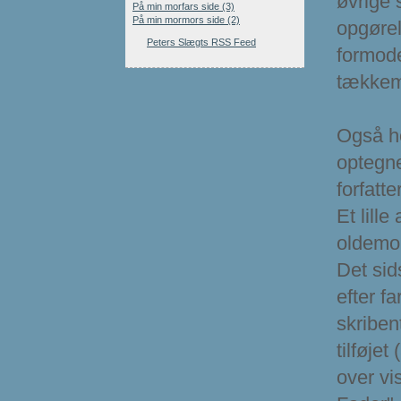
øvrige 
På min morfars side (3)
På min mormors side (2)
opgøre
Peters Slægts RSS Feed
formode
tækkema
Også he
optegne
forfatte
Et lille
oldemor 
Det sid
efter f
skriben
tilføje
over vi